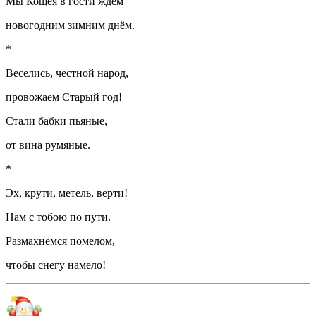
Мы Кощея в гости ждём
новогодним зимним днём.
*
Веселись, честной народ,
провожаем Старый год!
Стали бабки пьяные,
от вина румяные.
*
Эх, крути, метель, верти!
Нам с тобою по пути.
Размахнёмся помелом,
чтобы снегу намело!