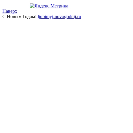
Наверх
С Новым Годом!
ljubimyj-novogodnij.ru