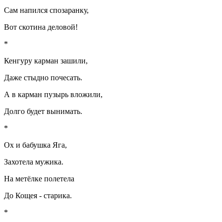
Сам напился спозаранку,
Вот скотина деловой!
*
Кенгуру карман зашили,
Даже стыдно почесать.
А в карман пузырь вложили,
Долго будет вынимать.
*
Ох и бабушка Яга,
Захотела мужика.
На метёлке полетела
До Кощея - старика.
*