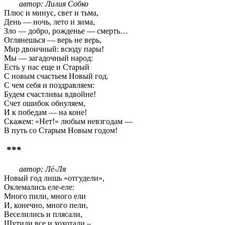
автор: Лилия Собко
Плюс и минус, свет и тьма,
День — ночь, лето и зима,
Зло — добро, рожденье — смерть…
Оглянешься — верь не верь,
Мир двоичный: всюду пары!
Мы — загадочный народ:
Есть у нас еще и Старый
С новым счастьем Новый год.
С чем себя и поздравляем:
Будем счастливы вдвойне!
Счет ошибок обнуляем,
И к победам — на коне!
Скажем: «Нет!» любым невзгодам —
В путь со Старым Новым годом!
***
автор: Лё-Ля
Новый год лишь «отгудели»,
Оклемались еле-еле:
Много пили, много ели
И, конечно, много пели,
Веселились и плясали,
Шутили все и хохотали –