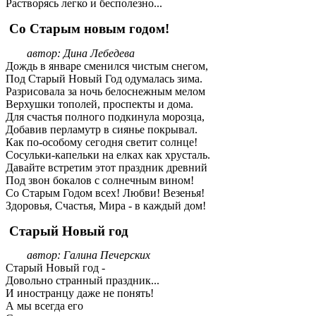
Растворясь легко и бесполезно...
Со Старым новым годом!
автор: Дина Лебедева
Дождь в январе сменился чистым снегом,
Под Старый Новый Год одумалась зима.
Разрисовала за ночь белоснежным мелом
Верхушки тополей, проспекты и дома.
Для счастья полного подкинула морозца,
Добавив перламутр в сиянье покрывал.
Как по-особому сегодня светит солнце!
Сосульки-капельки на елках как хрусталь.
Давайте встретим этот праздник древний
Под звон бокалов с солнечным вином!
Со Старым Годом всех! Любви! Везенья!
Здоровья, Счастья, Мира - в каждый дом!
Старый Новый год
автор: Галина Печерских
Старый Новый год -
Довольно странный праздник...
И иностранцу даже не понять!
А мы всегда его