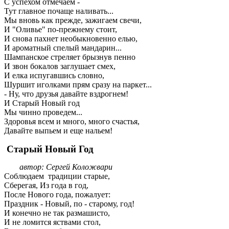
С успехом отмечаем -
Тут главное почаще наливать...
Мы вновь как прежде, зажигаем свечи,
И "Оливье" по-прежнему стоит,
И снова пахнет необыкновенно елью,
И ароматный спелый мандарин...
Шампанское стреляет брызнув пенно
И звон бокалов заглушает смех,
И елка испугавшись словно,
Шуршит иголками прям сразу на паркет...
- Ну, что друзья давайте вздрогнем!
И Старый Новый год
Мы чинно проведем...
Здоровья всем и много, много счастья,
Давайте выпьем и еще нальем!
Старый Новый Год
автор: Сергей Коложвари
Соблюдаем традиции старые,
Сберегая, Из года в год,
После Нового года, пожалует:
Праздник - Новый, по - старому, год!
И конечно не так размашисто,
И не ломится яствами стол,