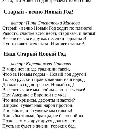
За то, что Новый год встречаем с вами снова
Старый - вечно Новый Год!
автор: Нина Степановна Маслова
Старый - вечно Новый Год ходит по планете!
Радость, счастье всем несёт, старикам, и детям!
Веселитесь все друзья, песенки горланьте!
Пусть сияют всех глаза! И милее станьте!
Наш Старый Новый Год
автор: Каретникова Наталия
В мире нет нигде традиции такой,
Чтоб за Новым годом – Новый год другой!
Только русский православный наш народ
Дважды в год встречает Новый год!
Веселиться все мы любим – вот весь сказ!
Нам Америка с Европой не указ!
Что нам кризисы, дефолты и застой?
Широко гуляет наш народ простой.
И в работе, и в гулянье мы сильны!
Лишь бы только, братцы, не было войны!
Пожелаем мы друг другу долгих лет.
Пусть не будет в жизни горьких бед,