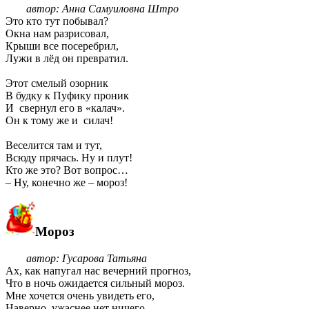
автор: Анна Самуиловна Штро
Это кто тут побывал?
Окна нам разрисовал,
Крыши все посеребрил,
Лужи в лёд он превратил.
Этот смелый озорник
В будку к Пуфику проник
И свернул его в «калач».
Он к тому же и силач!
Веселится там и тут,
Всюду прячась. Ну и плут!
Кто же это? Вот вопрос…
– Ну, конечно же – мороз!
Мороз
автор: Гусарова Татьяна
Ах, как напугал нас вечерний прогноз,
Что в ночь ожидается сильный мороз.
Мне хочется очень увидеть его,
Наверно, ужаснее нет ничего.