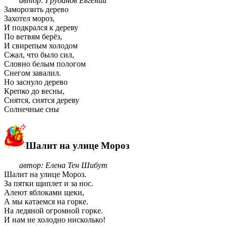
автор: Груданов Евгений
Заморозить дерево
Захотел мороз,
И подкрался к дереву
По ветвям берёз,
И свирепым холодом
Сжал, что было сил,
Словно белым пологом
Снегом завалил.
Но заснуло дерево
Крепко до весны,
Снятся, снятся дереву
Солнечные сны
Шалит на улице Мороз
автор: Елена Тен Шибут
Шалит на улице Мороз.
За пятки щиплет и за нос.
Алеют яблоками щеки,
А мы катаемся на горке.
На ледяной огромной горке.
И нам не холодно нисколько!