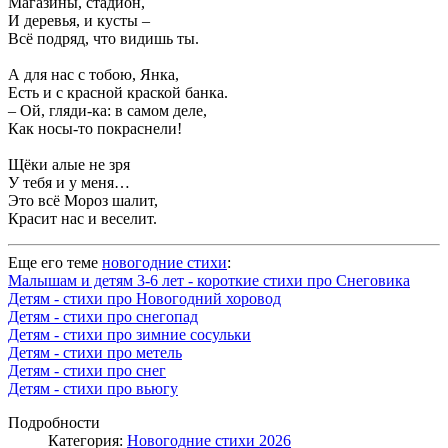
Магазины, стадион,
И деревья, и кусты –
Всё подряд, что видишь ты.
А для нас с тобою, Янка,
Есть и с красной краской банка.
– Ой, гляди-ка: в самом деле,
Как носы-то покраснели!
Щёки алые не зря
У тебя и у меня…
Это всё Мороз шалит,
Красит нас и веселит.
Еще его теме
новогодние стихи
:
Малышам и детям 3-6 лет - короткие стихи про Снеговика
Детям - стихи про Новогодний хоровод
Детям - стихи про снегопад
Детям - стихи про зимние сосульки
Детям - стихи про метель
Детям - стихи про снег
Детям - стихи про вьюгу
Подробности
Категория:
Новогодние стихи 2026