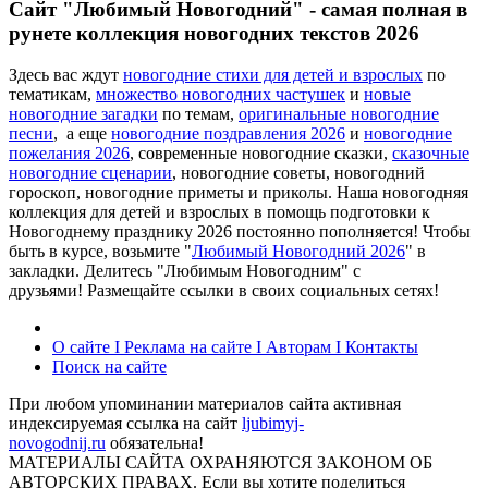
Сайт "Любимый Новогодний" - самая полная в
рунете коллекция новогодних текстов 2026
Здесь вас ждут
новогодние стихи для детей и взрослых
по
тематикам,
множество новогодних частушек
и
новые
новогодние загадки
по темам,
оригинальные новогодние
песни
, а еще
новогодние поздравления 2026
и
новогодние
пожелания 2026
, современные новогодние сказки,
сказочные
новогодние сценарии
, новогодние советы, новогодний
гороскоп, новогодние приметы и приколы. Наша новогодняя
коллекция для детей и взрослых в помощь подготовки к
Новогоднему празднику 2026 постоянно пополняется! Чтобы
быть в курсе, возьмите "
Любимый Новогодний 2026
" в
закладки. Делитесь "Любимым Новогодним" с
друзьями! Размещайте ссылки в своих социальных сетях!
О сайте I Реклама на сайте I Авторам I Контакты
Поиск на сайте
При любом упоминании материалов сайта активная
индексируемая ссылка на сайт
ljubimyj-
novogodnij.ru
обязательна!
МАТЕРИАЛЫ САЙТА ОХРАНЯЮТСЯ ЗАКОНОМ ОБ
АВТОРСКИХ ПРАВАХ. Если вы хотите поделиться