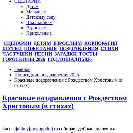
СЦЕНАРИИ
Детям
Малышам
Детскому саду
Школьникам
Взрослым
Прикольные
СЦЕНАРИИ
ДЕТЯМ
ВЗРОСЛЫМ
КОРПОРАТИВ
ШУТКИ
ПОЖЕЛАНИЯ
ПОЗДРАВЛЕНИЯ
СТИХИ
ЧАСТУШКИ
ПЕСНИ
ЗАГАДКИ
ТОСТЫ
ГОРОСКОПЫ 2026
ГОД ЛОШАДИ 2026
Главная
Новогодние поздравления 2025
Красивые поздравления с Рождеством Христовым (в
стихах)
Красивые поздравления с Рождеством
Христовым (в стихах)
Здесь
ljubimyj-novogodnij.ru
собирает добрые, душевные,