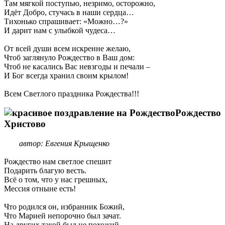
Там мягкой поступью, незримо, осторожно,
Идёт Добро, стучась в наши сердца…
Тихонько спрашивает: «Можно…?»
И дарит нам с улыбкой чудеса…
От всей души всем искренне желаю,
Чтоб заглянуло Рождество в Ваш дом:
Чтоб не касались Вас невзгоды и печали –
И Бог всегда хранил своим крылом!
Всем Светлого праздника Рождества!!!
Рождество
Христово
автор: Евгения Крыщенко
Рождество нам светлое спешит
Подарить благую весть.
Всё о том, что у нас грешных,
Мессия отныне есть!
Что родился он, избранник Божий,
Что Марией непорочно был зачат.
На других такой был не похожий.