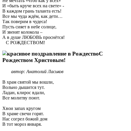
Не мечтать «чтоб как у всех»
И «быть круче всех на свете» -
В каждом грань таланта есть!
Все мы чуда ждём, как дети…
Так поверим в чудеса!
Пусть сияет в небе солнце,
И звенят колокола –
А в душе ЛЮБОВЬ проснётся!
С РОЖДЕСТВОМ!
С
Рождеством Христовым!
автор: Анатолий Ласьков
В храм святой мы вошли,
Вольно дышится тут.
Ладан, клирос вдали,
Все молитву поют.
Хвои запах кругом
В храме свечи горят.
Нас согрел божий дом
В тот мороз января.